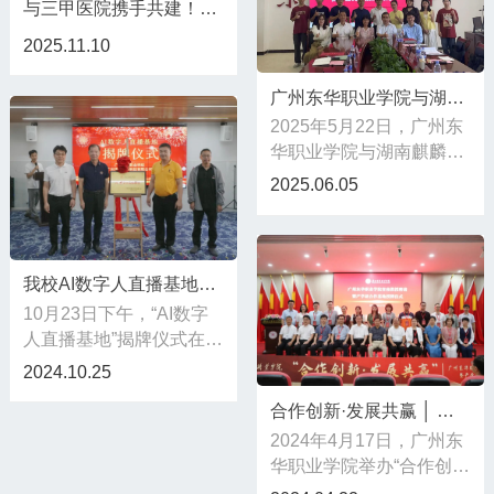
与三甲医院携手共建！又一产学研合作基地揭牌！
企合作揭牌仪式。
2025.11.10
广州东华职业学院与湖南麒麟信安科技股份有限公司成功签约
2025年5月22日，广州东
华职业学院与湖南麒麟信
安科技股份有限公司校企
2025.06.05
合作签约暨交流会在综合
楼602会议室隆重举行。
本次签约仪式标志着双方
将在人才培养、专业共
我校AI数字人直播基地揭牌仪式圆满完成！
建、实习就业、产学研融
10月23日下午，“AI数字
合等方面展开深度合作，
人直播基地”揭牌仪式在我
共同推动信创产业高质量
校财经学院举行，广州丰
2024.10.25
发展。
源教育集团总裁黎明先
合作创新·发展共赢 │ 广州东华职业学院举办专场客座教授聘请仪式暨产学研合作基地授牌仪式
生、总工程师张海强先
2024年4月17日，广州东
生、市场总监伍尚东先
华职业学院举办“合作创新
生，学校校长郑伟光、副
·发展共赢”客座教授聘请
校长王坚雄，以及财经学