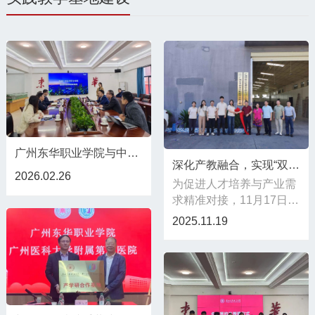
广州东华职业学院与中长康达、海康威视公司开展产教融合交流研讨会
深化产教融合，实现“双向奔赴”！
2026.02.26
为促进人才培养与产业需
求精准对接，11月17日上
午，学校常务副校长何文
2025.11.19
华、副校长崔英敏率领教
务处、校企合作与就业服
务中心及智能机电学院相
关负责人一行，赴广州舆
核汽配制造有限公司进行
参观调研，并顺利举行校